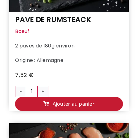
PAVE DE RUMSTEACK
Boeuf
2 pavés de 180g environ
Origine : Allemagne
7,52
€
quantité
de
Ajouter au panier
PAVE
DE
RUMSTEACK