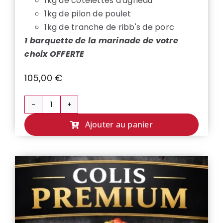
1kg de côtelettes d'agneau
1kg de pilon de poulet
1kg de tranche de ribb's de porc
1 barquette de la marinade de votre
choix OFFERTE
105,00
€
quantité
de
Ajouter au panier
COLIS
BARBECUE
XL
🔥