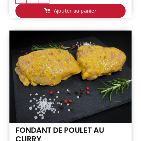
quantité
de
Ajouter au panier
AIGUILLETTE
DE
POULET
FONDANT DE POULET AU
CURRY