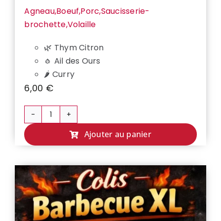
Agneau,Boeuf,Porc,Saucisserie-
brochette,Volaille
🌿 Thym Citron
🧄 Ail des Ours
🌶️ Curry
6,00
€
quantité
de
Ajouter au panier
MARINADES