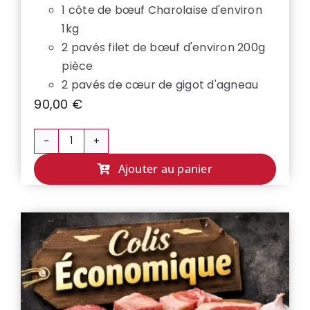
1 côte de bœuf Charolaise d'environ
1kg
2 pavés filet de bœuf d'environ 200g
pièce
2 pavés de cœur de gigot d'agneau
90,00
€
quantité
de
Ajouter au panier
COLIS
PREMIUM
👑