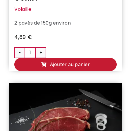
Volaille
2 pavés de 150g environ
4,89
€
quantité
de
Ajouter au panier
FONDANT
DE
POULET
AU
CURRY