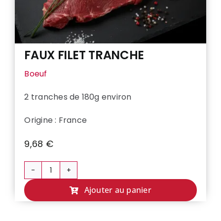
FAUX FILET TRANCHE
Boeuf
2 tranches de 180g environ
Origine : France
9,68
€
quantité
de
Ajouter au panier
FAUX
FILET