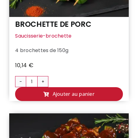
BROCHETTE DE PORC
Saucisserie-brochette
4 brochettes de 150g
10,14
€
quantité
de
Ajouter au panier
BROCHETTE
DE
PORC