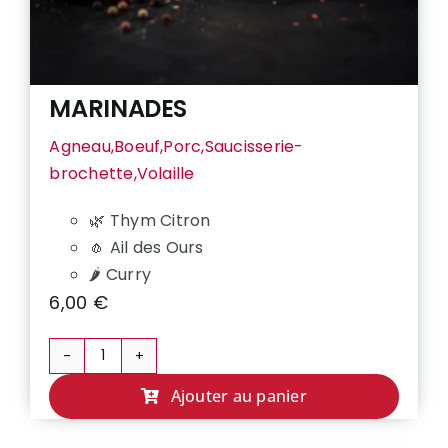
MARINADES
Agneau,Boeuf,Porc,Saucisserie-
brochette,Volaille
🌿 Thym Citron
🧄 Ail des Ours
🌶️ Curry
6,00
€
quantité
de
Ajouter au panier
MARINADES