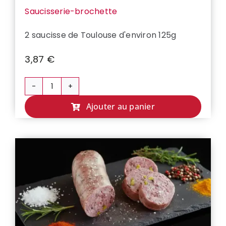
Saucisserie-brochette
2 saucisse de Toulouse d'environ 125g
3,87
€
quantité
de
Ajouter au panier
SAUCISSES
DE
TOULOUSE