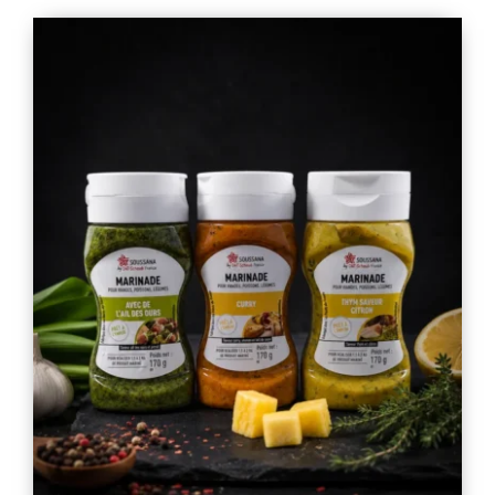
VEAU
/
BOEUF