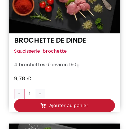
BROCHETTE DE DINDE
Saucisserie-brochette
4 brochettes d'environ 150g
9,78
€
quantité
de
Ajouter au panier
BROCHETTE
DE
DINDE