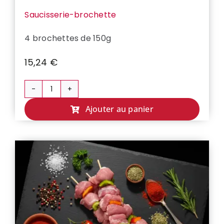
Saucisserie-brochette
4 brochettes de 150g
15,24
€
quantité
de
Ajouter au panier
BROCHETTE
DE
BOEUF
MARINE
BARBECUE