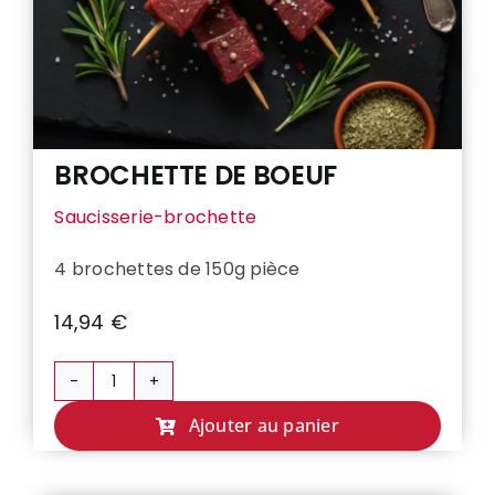
Veau
Volaille
BROCHETTE DE BOEUF
Saucisserie-brochette
4 brochettes de 150g pièce
14,94
€
quantité
de
Ajouter au panier
BROCHETTE
DE