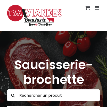
Passer
au
contenu
Saucisserie-
brochette
Rechercher: