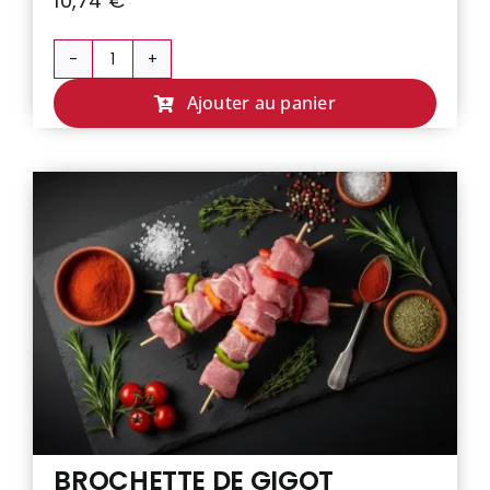
10,74
€
quantité
de
Ajouter au panier
BROCHETTE
DE
DINDE
MARINE
THYM
CITRON
BROCHETTE DE GIGOT