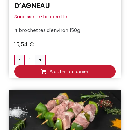
D’AGNEAU
Saucisserie-brochette
4 brochettes d'environ 150g
15,54
€
quantité
de
Ajouter au panier
BROCHETTE
DE
GIGOT
D’AGNEAU