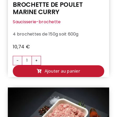
BROCHETTE DE POULET
MARINE CURRY
Saucisserie-brochette
4 brochettes de 150g soit 600g
10,74
€
quantité
de
Ajouter au panier
BROCHETTE
DE
POULET
MARINE
CURRY