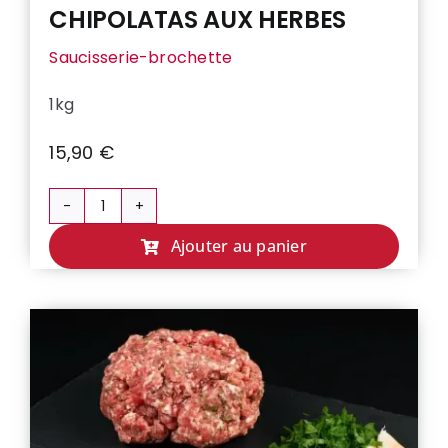
CHIPOLATAS AUX HERBES
Saucisserie-brochette
1kg
15,90
€
quantité
de
Ajouter au panier
CHIPOLATAS
AUX
HERBES