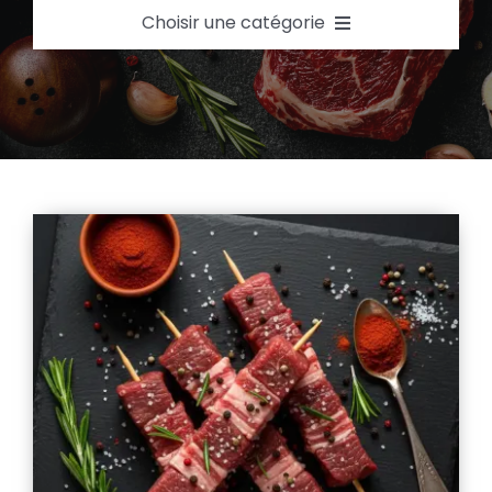
Choisir une catégorie
Abats
Agneau
Boeuf
Charcuterie
Colis de Viande
Porc
Produits Halal
Produits Pour Fêtes
Saucisserie-brochette