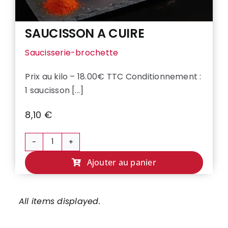
SAUCISSON A CUIRE
Saucisserie-brochette
Prix au kilo – 18.00€ TTC Conditionnement :
1 saucisson [...]
8,10
€
quantité
de
Ajouter au panier
SAUCISSON
A
CUIRE