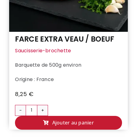
FARCE EXTRA VEAU / BOEUF
Saucisserie-brochette
Barquette de 500g environ
Origine : France
8,25
€
quantité
de
Ajouter au panier
FARCE
EXTRA