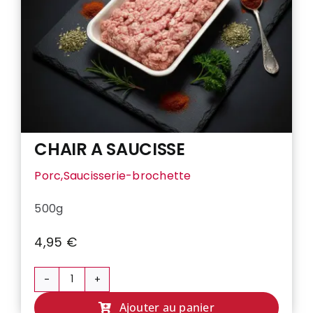
CHAIR A SAUCISSE
Porc,Saucisserie-brochette
500g
4,95
€
quantité
de
Ajouter au panier