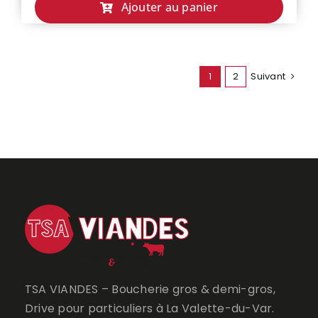
de
Ajouter au panier
FAUX
FILET
TRANCHE
1
2
Suivant
TSA VIANDES – Boucherie gros & demi-gros,
Drive pour particuliers à La Valette-du-Var.