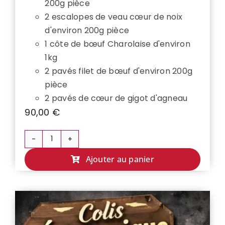
200g pièce
2 escalopes de veau cœur de noix
d'environ 200g pièce
1 côte de bœuf Charolaise d'environ
1kg
2 pavés filet de bœuf d'environ 200g
pièce
2 pavés de cœur de gigot d'agneau
90,00
€
quantité
de
Ajouter au panier
COLIS
PREMIUM
👑