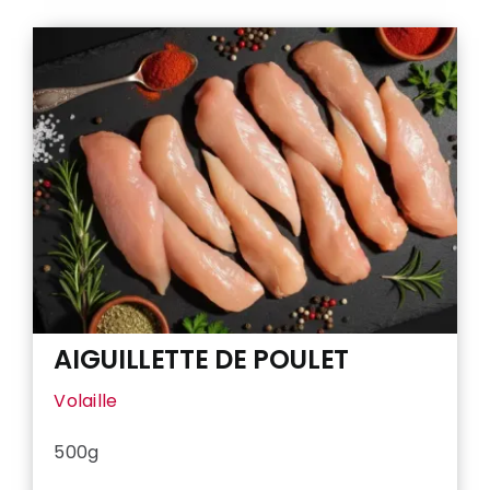
DE
RUMSTEACK
AIGUILLETTE DE POULET
Volaille
500g