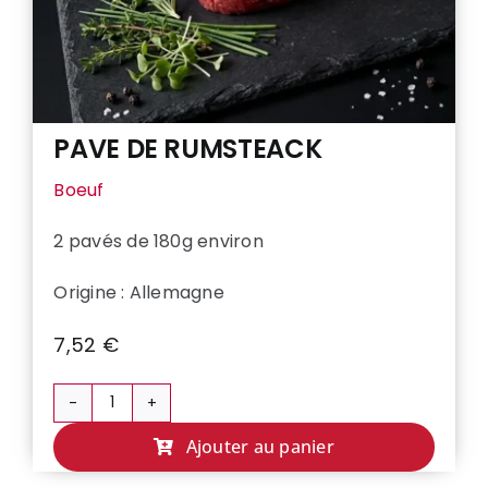
PAVE DE RUMSTEACK
Boeuf
2 pavés de 180g environ
Origine : Allemagne
7,52
€
quantité
de
Ajouter au panier
PAVE