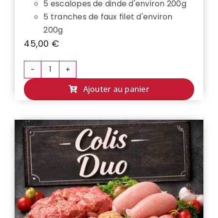
5 escalopes de dinde d'environ 200g
5 tranches de faux filet d'environ
200g
45,00
€
quantité
de
Ajouter au panier
COLIS
ECONOMIQUE
💸