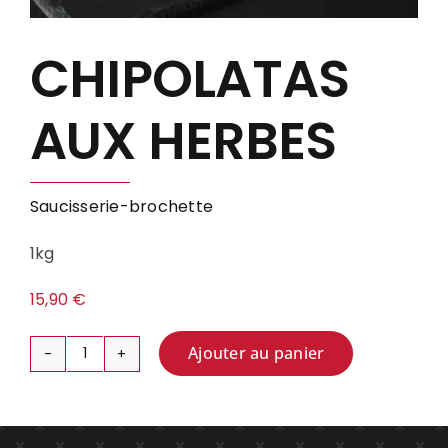
CHIPOLATAS
AUX HERBES
Saucisserie-brochette
1kg
15,90
€
Ajouter au panier
quantité
de
CHIPOLATAS
AUX