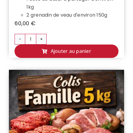
1kg
2 grenadin de veau d'environ 150g
60,00
€
quantité
de
Ajouter au panier
COLIS
DUO
✌️