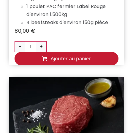
1 poulet PAC fermier Label Rouge
d'environ 1.500kg
4 beefsteaks d'environ 150g pièce
80,00
€
quantité
de
Ajouter au panier
COLIS
FAMILLE
👨‍👩‍👧‍👦