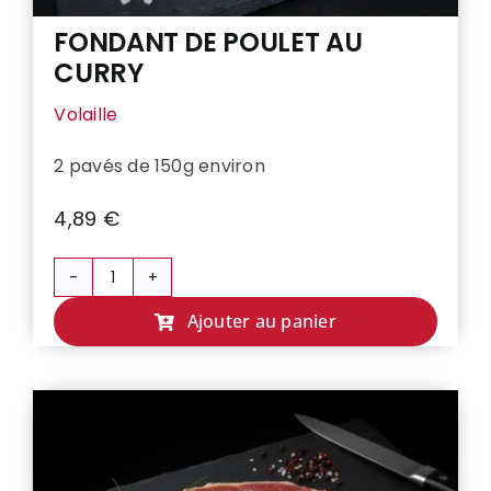
FONDANT DE POULET AU
CURRY
Volaille
2 pavés de 150g environ
4,89
€
quantité
de
Ajouter au panier
FONDANT
DE
POULET
AU
CURRY