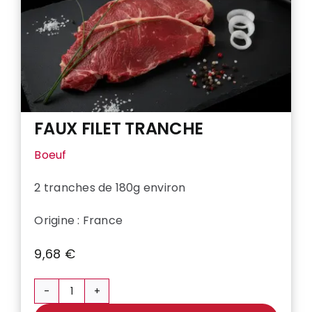
FAUX FILET TRANCHE
Boeuf
2 tranches de 180g environ
Origine : France
9,68
€
quantité