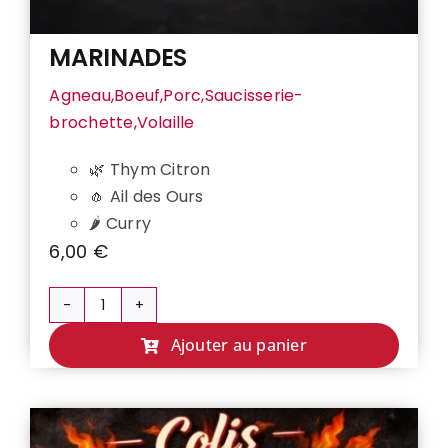
MARINADES
Agneau,Boeuf,Porc,Saucisserie-
brochette,Volaille
🌿 Thym Citron
🧄 Ail des Ours
🌶️ Curry
6,00
€
quantité
de
Ajouter au panier
MARINADES