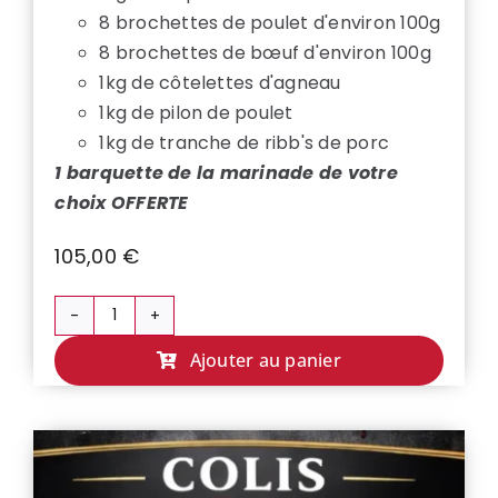
8 brochettes de poulet d'environ 100g
8 brochettes de bœuf d'environ 100g
1kg de côtelettes d'agneau
1kg de pilon de poulet
1kg de tranche de ribb's de porc
1 barquette de la marinade de votre
choix OFFERTE
105,00
€
quantité
de
Ajouter au panier
COLIS
BARBECUE
XL
🔥