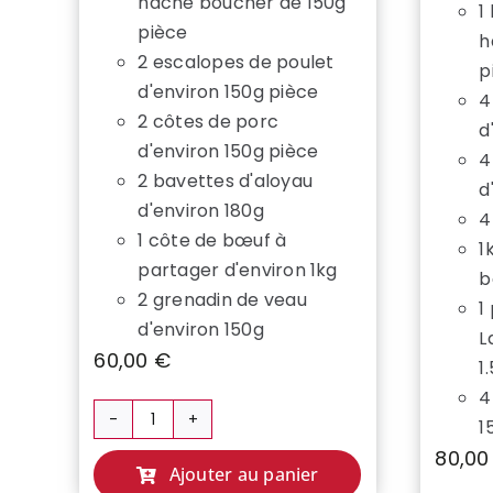
haché boucher de 150g
1
pièce
h
2 escalopes de poulet
p
d'environ 150g pièce
4
2 côtes de porc
d
d'environ 150g pièce
4
2 bavettes d'aloyau
d
d'environ 180g
4
1 côte de bœuf à
1
partager d'environ 1kg
b
2 grenadin de veau
1
d'environ 150g
L
60,00
€
1
4
1
quantité
80,0
de
Ajouter au panier
COLIS