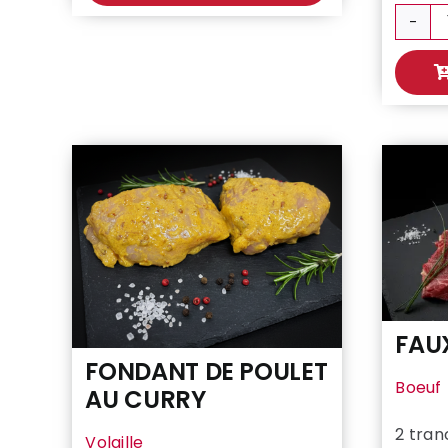
DUO
✌️
FAU
FONDANT DE POULET
Boeuf
AU CURRY
2 tran
Volaille