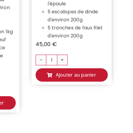
l'épaule
iron
5 escalopes de dinde
d'environ 200g
5 tranches de faux filet
on 1kg
d'environ 200g
œuf
45,00
€
èce
de
quantité
de
Ajouter au panier
COLIS
ECONOMIQUE
💸
er