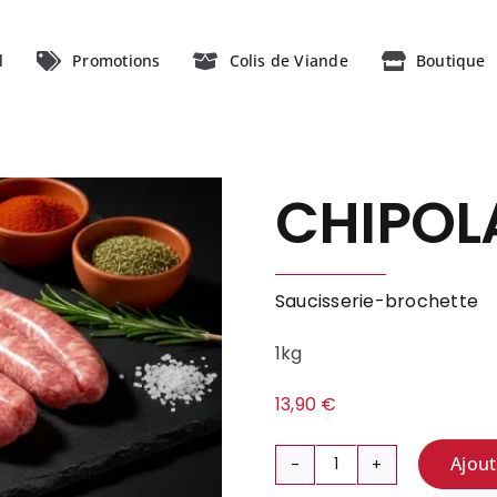
l
Promotions
Colis de Viande
Boutique
CHIPOL
Saucisserie-brochette
1kg
13,90
€
Ajout
quantité