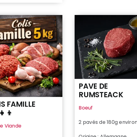
BARBECUE
XL
🔥
PAVE DE
RUMSTEACK
S FAMILLE
Boeuf
👧‍👦
2 pavés de 180g enviro
de Viande
Origine : Allemagne