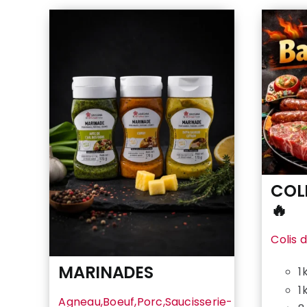
COL
🔥
Colis 
MARINADES
1
1
Agneau,Boeuf,Porc,Saucisserie-