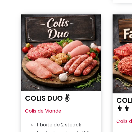
COLIS DUO ✌️
COLI
👨‍👩‍
Colis de Viande
Colis 
1 boîte de 2 steack