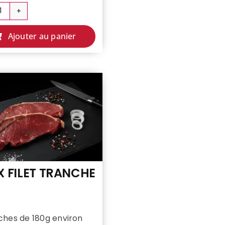
quantité
de
Ajouter au panier
COLIS
FAMILLE
👨‍👩‍👧‍👦
X FILET TRANCHE
ches de 180g environ