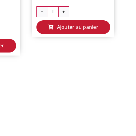
quantité
de
Ajouter au panier
AIGUILLETTE
DE
POULET
er