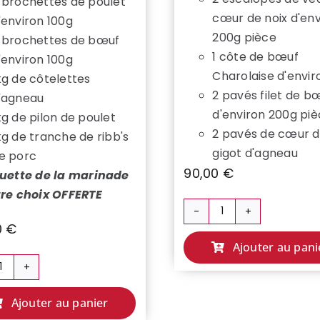
 brochettes de poulet
cœur de noix d'env
'environ 100g
200g pièce
 brochettes de bœuf
1 côte de bœuf
'environ 100g
Charolaise d'envir
kg de côtelettes
2 pavés filet de b
'agneau
d'environ 200g pi
kg de pilon de poulet
2 pavés de cœur 
kg de tranche de ribb's
gigot d'agneau
e porc
90,00
€
quette de la marinade
tre choix OFFERTE
quantité
0
€
de
Ajouter au pani
COLIS
PREMIUM
quantité
👑
de
Ajouter au panier
COLIS