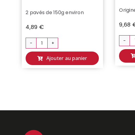
Origin
2 pavés de 150g environ
9,68
4,89
€
quantité
de
Ajouter au panier
FONDANT
DE
POULET
AU
CURRY