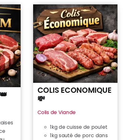
COLIS ECONOMIQUE
👑
💸
Colis de Viande
çaises
1kg de cuisse de poulet
èce
1kg sauté de porc dans
au