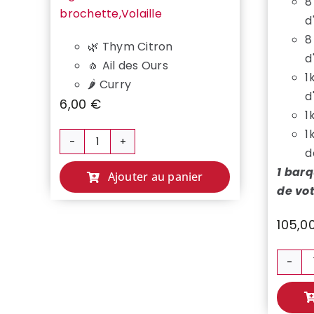
8
brochette,Volaille
d
8
🌿 Thym Citron
d
🧄 Ail des Ours
1
🌶️ Curry
d
6,00
€
1
1
quantité
d
de
1 bar
Ajouter au panier
MARINADES
de vo
105,0