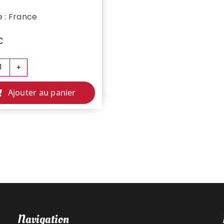
e : France
€
quantité
de
Ajouter au panier
FAUX
FILET
TRANCHE
Navigation