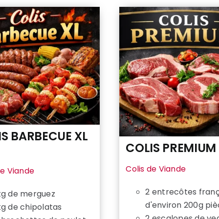
IS BARBECUE XL
COLIS PREMIUM 
Colis de Viande
de Viande
2 entrecôtes fran
kg de merguez
d'environ 200g pi
kg de chipolatas
2 escalopes de ve