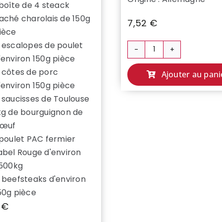
 boîte de 4 steack
aché charolais de 150g
7,52
€
ièce
 escalopes de poulet
quantité
'environ 150g pièce
de
 côtes de porc
Ajouter au pani
PAVE
'environ 150g pièce
DE
 saucisses de Toulouse
RUMSTEACK
kg de bourguignon de
œuf
 poulet PAC fermier
abel Rouge d'environ
.500kg
 beefsteaks d'environ
50g pièce
0
€